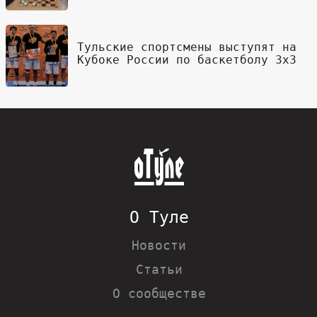
Тульские спортсмены выступят на
Кубоке России по баскетболу 3х3
О Туле
Новости
Статьи
О сообществе