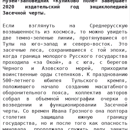
Музей-заповедник «Куликово поле» завершает
2020 издательский год энциклопедией
Засечной черты.
Если взглянуть на Среднерусскую
возвышенность из космоса, то можно увидеть
две темно-зеленые линии, протянувшиеся от
Тулы на юго-запад и северо-восток. Это
засечные леса, сохранившиеся с той эпохи,
когда граница молодого Русского государства
проходила «за Окой», а с юга, с берегов
Черного и Азовского морей, приходили
воинственные орды степняков. К празднованию
500-летнего юбилея Тульского кремля,
положившего начало созданию масштабного
оборонительного пояса, коллектив авторов
собрал в объемной монографии очерки о
возведении и функционировании Засечной
черты. Со времен Ивана Грозного она полтора
столетия защищала южную границу
государства, но и после того как опасность
миновала, продолжала служить делу защиты