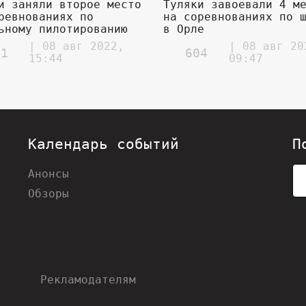
и заняли второе место
Туляки завоевали 4 м
ревнованиях по
на соревнованиях по 
ьному пилотированию
в Орле
| 08 авг 2022,
| 08 авг 20
21
604
15:44
09:47
Календарь событий
П
Анонсы
Обзоры
Рекламодателям