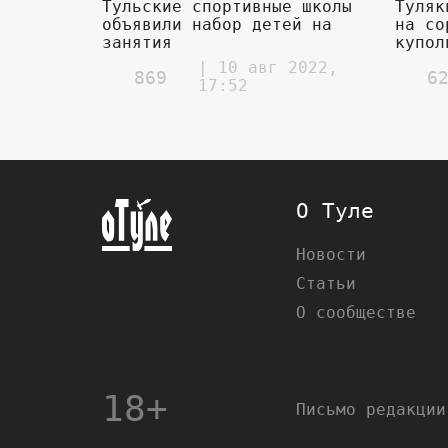
Тульские спортивные школы
Туляк
объявили набор детей на
на со
занятия
купол
| 10 авг 2022,
869
6
17:52
О Туле
Новости
Статьи
О сообществе
18+
Письмо редакции