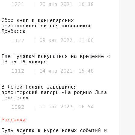
1221
| 20 янв 2021, 10:30
Сбор книг и канцелярских
принадлежностей для школьников
Донбасса
1127
| 09 авг 2022, 11:00
Где тулякам искупаться на крещение с
18 на 19 января
1112
| 14 янв 2021, 15:48
В Ясной Поляне завершился
волонтерский лагерь «На родине Льва
Толстого»
1092
| 11 авг 2022, 16:54
Рассылка
Будь всегда в курсе новых событий и