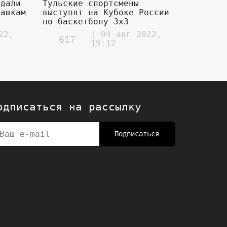
едали
Тульские спортсмены
шашкам
выступят на Кубоке России
по баскетболу 3х3
22,
| 04 авг 2022,
617
19:12
одписаться на рассылку
Подписаться