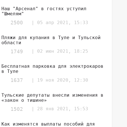
Наш "Арсенал" в гостях уступил
"Шмелям"
2500
| 05 апр 2021, 15:33
Пляжи для купания в Туле и Тульской
области
1749
| 02 июн 2021, 18:25
Бесплатная парковка для электрокаров
в Туле
1637
| 19 ноя 2020, 12:30
Тульские депутаты внесли изменения в
«закон о тишине»
1502
| 28 янв 2021, 15:53
Как изменятся выплаты пособий для