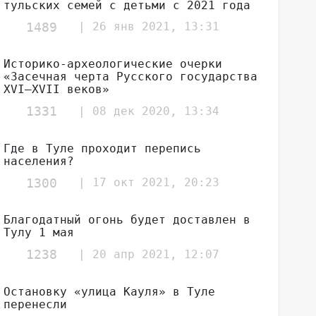
тульских семей с детьми с 2021 года
1489
| 26 янв 2021, 13:31
Историко-археологические очерки
«Засечная черта Русского государства
XVI–XVII веков»
1331
| 08 дек 2020, 13:34
Где в Туле проходит перепись
населения?
1300
| 17 окт 2021, 20:23
Благодатный огонь будет доставлен в
Тулу 1 мая
1238
| 20 апр 2021, 12:07
Остановку «улица Кауля» в Туле
перенесли