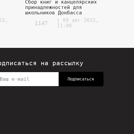
е
Сбор книг и канцелярских
принадлежностей для
школьников Донбасса
22,
| 09 авг 2022,
1147
11:00
одписаться на рассылку
Подписаться