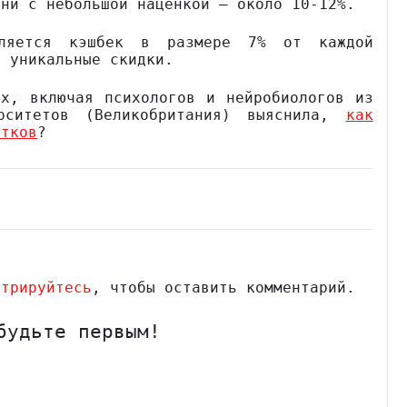
они с небольшой наценкой — около 10-12%.
вляется кэшбек в размере 7% от каждой
е уникальные скидки.
ых, включая психологов и нейробиологов из
ерситетов (Великобритания) выяснила,
как
стков
?
стрируйтесь
, чтобы оставить комментарий.
будьте первым!