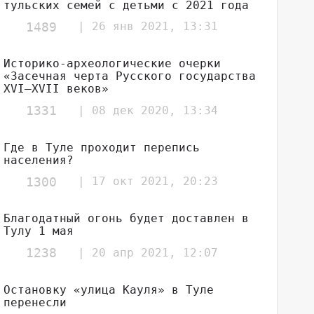
тульских семей с детьми с 2021 года
1489
| 26 янв 2021, 13:31
Историко-археологические очерки
«Засечная черта Русского государства
XVI–XVII веков»
1331
| 08 дек 2020, 13:34
Где в Туле проходит перепись
населения?
1300
| 17 окт 2021, 20:23
Благодатный огонь будет доставлен в
Тулу 1 мая
1238
| 20 апр 2021, 12:07
Остановку «улица Кауля» в Туле
перенесли