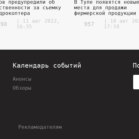
ов предупредили об
В Туле появятся новы
ственности за съемку
места для продажи
дрокоптера
фермерской продукции
| 11 авг 2022,
| 10 авг 20
090
957
16:35
17:18
Календарь событий
П
Анонсы
Обзоры
Рекламодателям