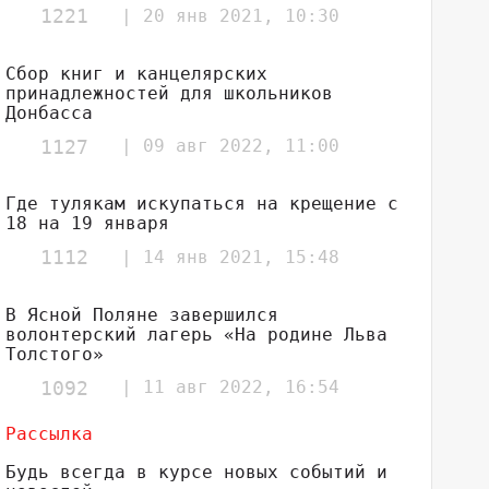
1221
| 20 янв 2021, 10:30
Сбор книг и канцелярских
принадлежностей для школьников
Донбасса
1127
| 09 авг 2022, 11:00
Где тулякам искупаться на крещение с
18 на 19 января
1112
| 14 янв 2021, 15:48
В Ясной Поляне завершился
волонтерский лагерь «На родине Льва
Толстого»
1092
| 11 авг 2022, 16:54
Рассылка
Будь всегда в курсе новых событий и