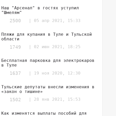
Наш "Арсенал" в гостях уступил
"Шмелям"
2500
| 05 апр 2021, 15:33
Пляжи для купания в Туле и Тульской
области
1749
| 02 июн 2021, 18:25
Бесплатная парковка для электрокаров
в Туле
1637
| 19 ноя 2020, 12:30
Тульские депутаты внесли изменения в
«закон о тишине»
1502
| 28 янв 2021, 15:53
Как изменятся выплаты пособий для