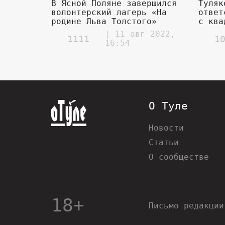
В Ясной Поляне завершился
Туляк
волонтерский лагерь «На
ответ
родине Льва Толстого»
с ква
| 11 авг 2022,
1111
1
16:54
О Туле
Новости
Статьи
О сообществе
18+
Письмо редакции