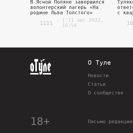
В Ясной Поляне завершился
Туляк
волонтерский лагерь «На
ответ
родине Льва Толстого»
с ква
| 11 авг 2022,
1111
1
16:54
О Туле
Новости
Статьи
О сообществе
18+
Письмо редакции