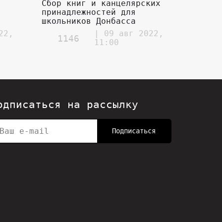
е
Сбор книг и канцелярских
принадлежностей для
школьников Донбасса
22,
| 09 авг 2022,
1146
11:00
одписаться на рассылку
Подписаться