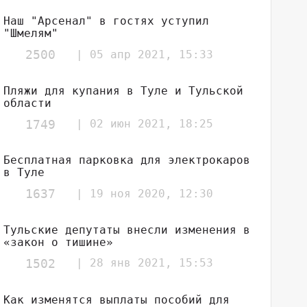
Наш "Арсенал" в гостях уступил
"Шмелям"
2500
| 05 апр 2021, 15:33
Пляжи для купания в Туле и Тульской
области
1749
| 02 июн 2021, 18:25
Бесплатная парковка для электрокаров
в Туле
1637
| 19 ноя 2020, 12:30
Тульские депутаты внесли изменения в
«закон о тишине»
1502
| 28 янв 2021, 15:53
Как изменятся выплаты пособий для