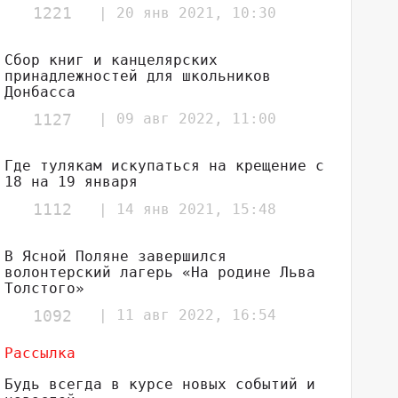
1221
| 20 янв 2021, 10:30
Сбор книг и канцелярских
принадлежностей для школьников
Донбасса
1127
| 09 авг 2022, 11:00
Где тулякам искупаться на крещение с
18 на 19 января
1112
| 14 янв 2021, 15:48
В Ясной Поляне завершился
волонтерский лагерь «На родине Льва
Толстого»
1092
| 11 авг 2022, 16:54
Рассылка
Будь всегда в курсе новых событий и