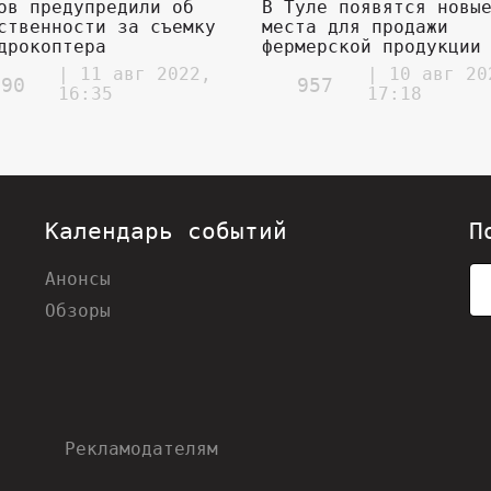
ов предупредили об
В Туле появятся новы
ственности за съемку
места для продажи
дрокоптера
фермерской продукции
| 11 авг 2022,
| 10 авг 20
090
957
16:35
17:18
Календарь событий
П
Анонсы
Обзоры
Рекламодателям