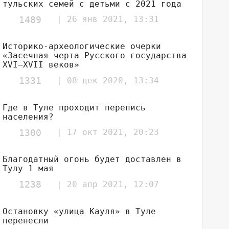
тульских семей с детьми с 2021 года
1489
| 26 янв 2021, 13:31
Историко-археологические очерки
«Засечная черта Русского государства
XVI–XVII веков»
1331
| 08 дек 2020, 13:34
Где в Туле проходит перепись
населения?
1300
| 17 окт 2021, 20:23
Благодатный огонь будет доставлен в
Тулу 1 мая
1238
| 20 апр 2021, 12:07
Остановку «улица Кауля» в Туле
перенесли