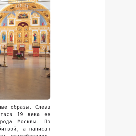
ные образы. Слева
стаса 19 века ее
орода Москвы. По
битвой, а написан