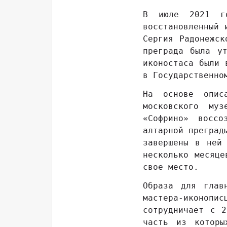
В июле 2021 го
восстановленный 
Сергия Радонежск
преграда была у
иконостаса были 
в Государственно
На основе опис
московского муз
«Софрино» воссо
алтарной преград
завершены в ней
несколько месяце
свое место.
Образа для глав
мастера-иконопис
сотрудничает с 
часть из которы