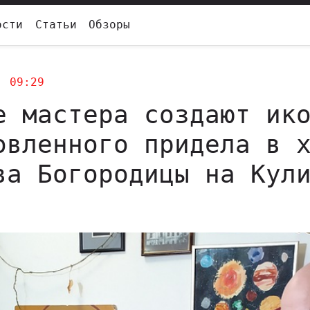
ости
Статьи
Обзоры
1,
09:29
е мастера создают ик
овленного придела в 
ва Богородицы на Кул