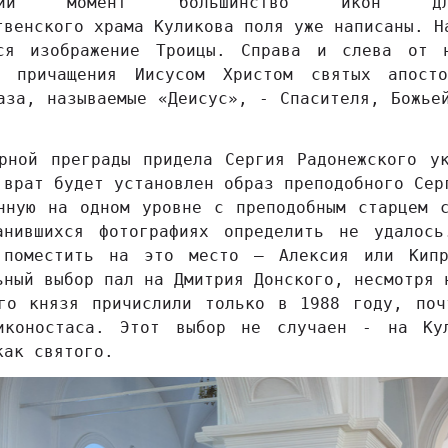
ний момент большинство икон дл
твенского храма Куликова поля уже написаны. Н
ся изображение Троицы. Справа и слева от 
 причащения Иисусом Христом святых апост
аза, называемые «Деисус», - Спасителя, Божье
рной преграды придела Сергия Радонежского у
 врат будет установлен образ преподобного Сер
нную на одном уровне с преподобным старцем 
анившихся фотографиях определить не удалось
 поместить на это место – Алексия или Кипр
ьный выбор пал на Дмитрия Донского, несмотря 
ого князя причислили только в 1988 году, поч
иконостаса. Этот выбор не случаен - на Ку
как святого.