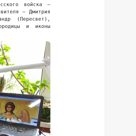
усского войска –
овителя – Дмитрия
ндр (Пересвет),
городицы и иконы