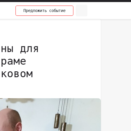
Предложить
событие
оны для
храме
иковом