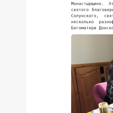
Монастырщино. Э
святого благовер
Солунского, св
несколько разно
Богоматери Донск