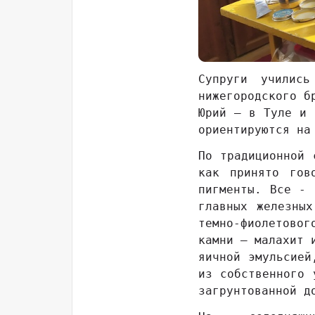
Супруги училис
нижегородского б
Юрий – в Туле и 
ориентируются на
По традиционной 
как принято гов
пигменты. Все - 
главных железны
темно-фиолетовог
камни – малахит 
яичной эмульсией
из собственного 
загрунтованной д