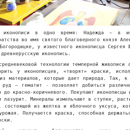
ь иконописи в одно время: Надежда – в ик
ратства во имя святого благоверного князя Але
Богородицке, у известного иконописца Сергея 
 древнерусскую иконопись.
средневековой технологии темперной живописи 
орить у иконописцев, «творят» краски, испол
из материалов, которые дает природа. Так, к
х руд – гематит - позволяет добиться различн
о до красно-коричневого. Покупают иконописцы 
и лазурит. Минералы измельчают в ступке, раст
, состоящей из желтка и яблочного уксуса, ко
урожая. Получается краска, способная держать
оски.