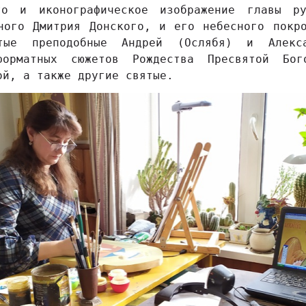
то и иконографическое изображение главы р
ного Дмитрия Донского, и его небесного покр
ятые преподобные Андрей (Ослябя) и Алекса
форматных сюжетов Рождества Пресвятой Бо
ой, а также другие святые.