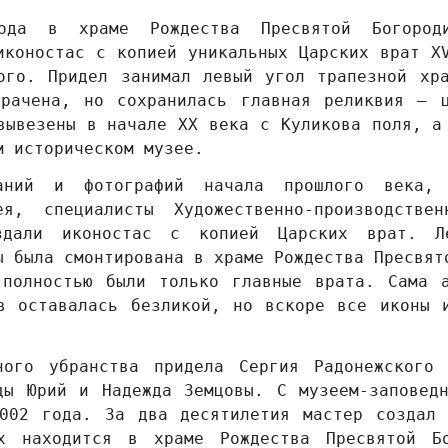
да в храме Рождества Пресвятой Богород
иконостас с копией уникальных Царских врат X
ого. Придел занимал левый угол трапезной хр
трачена, но сохранилась главная реликвия – ц
вывезены в начале XX века с Куликова поля, а
м историческом музее.
аний и фотографий начала прошлого века, 
ея, специалисты Художественно-производствен
здали иконостас с копией Царских врат. Л
ы была смонтирована в храме Рождества Пресвят
 полностью были только главные врата. Сама а
в оставалась безликой, но вскоре все иконы 
ного убранства придела Сергия Радонежского 
цы Юрий и Надежда Земцовы. С музеем-заповед
2002 года. За два десятилетия мастер создал 
х находится в храме Рождества Пресвятой Б