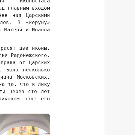
я иконостаса
ад главным входом
нее над Царскими
олов. В «коруну»
й Матери и Иоанна
красят две иконы.
гия Радонежского.
справа от Царских
. Было несколько
иана Московских.
на то, что к лику
ти через сто лет
ликовом поле его