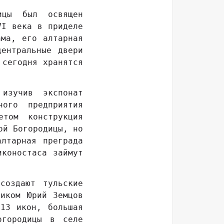
ицы был освящен
VI века в приделе
ама, его алтарная
ентральные двери
 сегодня хранятся
изучив экспонат
ного предприятия
етом конструкция
ой Богородицы, но
лтарная преграда
иконостаса займут
создают тульские
ником Юрий Земцов
13 икон, большая
огородицы в селе