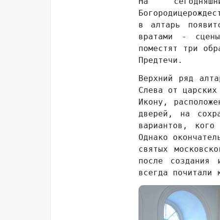
На сегодняш
Богородицерождес
в алтарь появит
вратами - сцены
поместят три обр
Предтечи.
Верхний ряд алта
Слева от царских
Икону, расположе
дверей, на сохр
вариантов, кого
Однако окончател
святых московск
после создания 
всегда почитали 