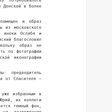
ву потребовалось
и Донской в более
помещен и образ
ы из московского
– иноки Ослябя и
жский благословил
кольку образ не
ть по фотографии
ской иконографии
ы: предводитель
ва от Спасителя –
 уже избранным в
Юрий, их коллеги
ается темный фон,
 на возрождение