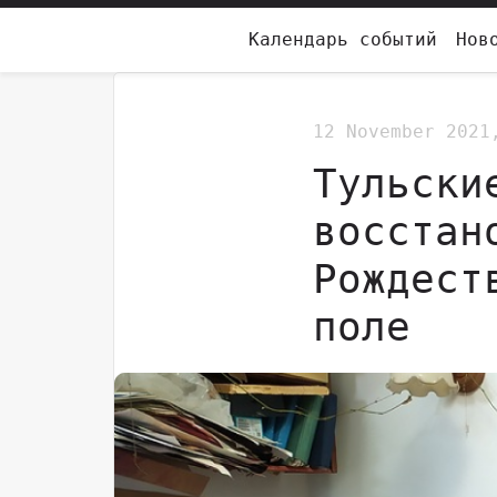
Календарь событий
Нов
12 November 202
Тульски
восстан
Рождест
поле