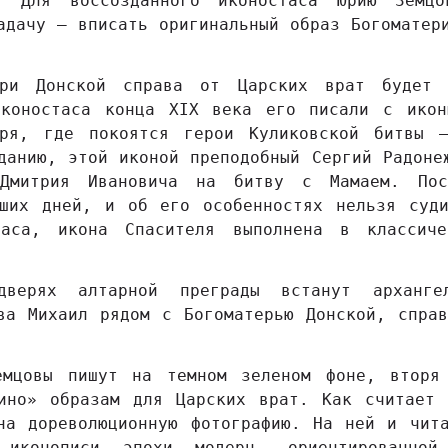
. Для воссозданного иконостаса Юрию Земцо
адачу – вписать оригинальный образ Богоматер
.
ери Донской справа от Царских врат будет 
иконостаса конца XIX века его писали с икон
ыря, где покоятся герои Куликовской битвы 
данию, этой иконой преподобный Сергий Радоне
 Дмитрия Ивановича на битву с Мамаем. Пос
аших дней, и об его особенностях нельзя суди
таса, икона Спасителя выполнена в классиче
дверях алтарной преграды встанут архангел
ва Михаил рядом с Богоматерью Донской, спра
емцовы пишут на темном зеленом фоне, вторя
рино» образам для Царских врат. Как считает 
на дореволюционную фотографию. На ней и чит
 иконописи эпохи модерн, ориентированной