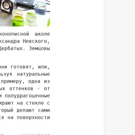
онописной школе
ксандра Невского,
Щербатых. Земцовы
они готовят, или,
ьзуя натуральные
 примеру, одна из
ых оттенков - от
и полудрагоценные
ирают на стекле с
торый делают сами
ся на поверхности