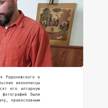
ия Радонежского в
льские иконописцы
сят его алтарную
 фотографий были
алу, православным