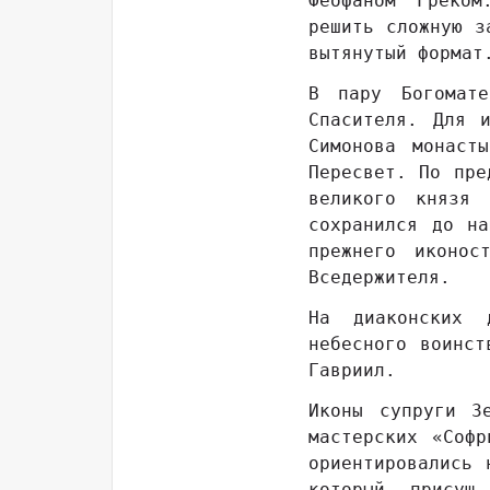
Феофаном Греком
решить сложную з
вытянутый формат
В пару Богомат
Спасителя. Для 
Симонова монаст
Пересвет. По пре
великого князя
сохранился до н
прежнего иконос
Вседержителя.
На диаконских 
небесного воинст
Гавриил.
Иконы супруги З
мастерских «Соф
ориентировались 
который присущ