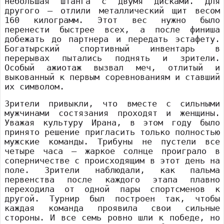
небольшая штанга с двумя дисками. Для
другого – отлили металлический щит весом
160 килограмм. Этот вес нужно было
перенести быстрее всех, а после финиша
добежать до партнера и передать эстафету.
Богатырский спортивный инвентарь в
перерывах пытались поднять и зрители.
Особый ажиотаж вызвал меч, отлитый и
выкованный к первым соревнованиям и ставший
их символом.
Зрители привыкли, что вместе с сильными
мужчинами состязания проходят и женщины.
Уважая культуру Ирана, в этом году было
принято решение пригласить только полностью
мужские команды. Трибуны не пустели все
четыре часа – жаркое солнце проиграло в
соперничестве с происходящим в этот день на
поле. Зрители наблюдали, как пальма
первенства после каждого этапа плавно
переходила от одной пары спортсменов к
другой. Турнир был построен так, чтобы
каждая команда проявила свои сильные
стороны. И все семь ровно шли к победе, но