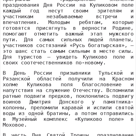
празднования Дня России на Куликовом поле
каждый год несут своим зрителям и
участникам незабываемые встречи и
впечатления. Молодым ребятам, которые
готовятся присягнуть в верности Родине,
помогают отметить важный этап мужского
пути. Для самых сильных людей планеты,
участников состязаний «Русь богатырская», –
это шанс стать самым сильным в месте силы.
Для туристов – увидеть Куликово поле и
своих соотечественников по-новому.
В День России призывники Тульской и
Рязанской областей получили на Красном
холме Куликова поля благословение и
напутствия на служение Отечеству. Вспомнили
ратные подвиги предков, поклонились подвигу
воинов Дмитрия Донского у памятника-
колонны, преломили каравай и испили святой
воды из одной братины, а потом отправились
в Музейный комплекс «Куликово поле» в
Моховое.
В честь Дня Святой Троицы, празднование