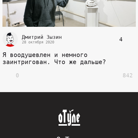
Дмитрий Зызин
4
28 октября 2020
Я воодушевлен и немного
заинтригован. Что же дальше?
0
842