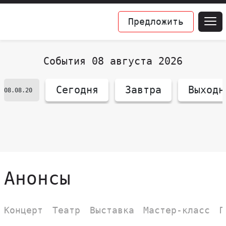
Предложить
События 08 августа 2026
Сегодня
Завтра
Выходн
Анонсы
Концерт
Театр
Выставка
Мастер-класс
П