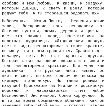
свобода и моя любовь. К жизни, к воздуху,
которым дышишь, к свету и цвету, которые
радуют тебя. А ты стараешься радовать их».
Набережная Искья-Понте, Неаполитанский
залив, бескрайние поля неподалеку от
Оптиной пустыни, дома, деревья и цветы –
все это оживет перед посетителями на
полотнах художницы. «Итальянский воздух,
свет и виды, неповторимые в своей красоте,
не могут ни с чем сравниться. Сравниться –
пожалуй, нет. Но есть красота другая.
Которая стоит на одной плоскости с иной и
тоже неповторимой красотой. Для меня как
художника – это русское небо, земля, ее
цвет и свет, которые совсем не похожи на
сияющую итальянскую. Но такие родные и
пахучие! Приезжаешь из Италии в российскую
деревню и наслаждаешься этим небом
бесконечно! Оно низкое, более корпусное. Но
в то же время обсыпанное облаками, как бы
заменяет тебе любой вид», – говорит Татьяна