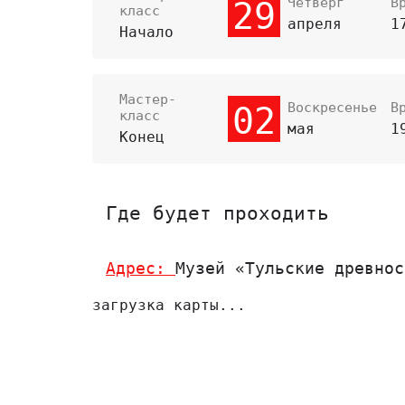
Четверг
В
29
класс
апреля
1
Начало
Мастер-
Воскресенье
В
02
класс
мая
1
Конец
Где будет проходить
Адрес:
Музей «Тульские древнос
загрузка карты...