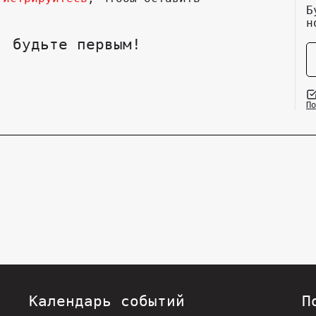
Б
н
, будьте первым!
По
Календарь событий
П