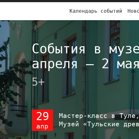
Календарь событий
Нов
События в муз
апреля – 2 ма
5+
29
Мастер-класс в Туле
Музей «Тульские дре
апр