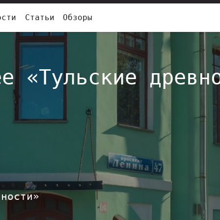
ости
Статьи
Обзоры
ее «Тульские древн
я
,
вности»