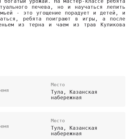
я богатый урожай. На мастер-классе ребята
туального печева, но и научаться лепить
емьей - это угощение порадует и детей, и
каться, ребята поиграют в игры, а после
еньем из терна и чаем из трав Куликова
Место
ремя
Тула, Казанская
набережная
Место
ремя
Тула, Казанская
набережная