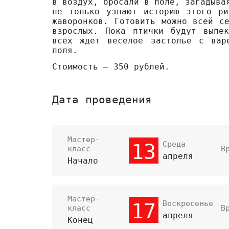
в воздух, бросали в поле, загадыва
не только узнают историю этого ри
жаворонков. Готовить можно всей с
взрослых. Пока птички будут выпе
всех ждет веселое застолье с вар
поля.
Стоимость – 350 рублей.
Дата проведения
Мастер-
Среда
13
класс
В
апреля
Начало
Мастер-
Воскресенье
17
класс
В
апреля
Конец