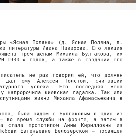
ры «Ясная Поляна» (д. Ясная Поляна, д.
ка литературы Ивана Назарова. Его лекция
вящена трем женам Михаила Булгакова, их
20-1930-х годов, а также в создании его
 писатель не раз говорил ей, что должен
т дал ему Алексей Толстой, считавший
ратурного успеха. Его последняя жена
ву напророчила киевская гадалка. Так или
спутницами жизни Михаила Афанасьевича в
аппа, была рядом с Булгаковым в один из
 – во время службы на фронте, а затем в
на стала прототипом Анны Кирилловны из
Любови Евгеньевне Белозерской – посвящен