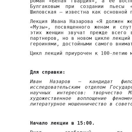
роман «Белая гвардия», а ее восп
Булгаковым при создании пьесы 
Шиловская – известна как основной 
Лекция Ивана Назарова «Я должен ж
«Музы», посвященного женам и спут
этих женщин звучат прежде всего 
партнеров, но в новом цикле лекций
героинями, достойными самого внима
Цикл лекций приурочен к 100-летию 
Для справки:
Иван Назаров – кандидат филол
исследовательским отделом Госуда
научных интересов: творчество 
художественное воплощение феном
литературное мошенничество в совет
Начало лекции в 15:00.