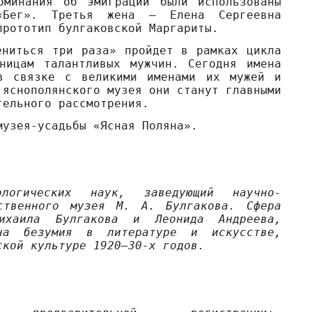
оминания об эмиграции были использованы
«Бег». Третья жена – Елена Сергеевна
прототип булгаковской Маргариты.
ениться три раза» пройдет в рамках цикла
ницам талантливых мужчин. Сегодня имена
в связке с великими именами их мужей и
 яснополянского музея они станут главными
тельного рассмотрения.
музея-усадьбы «Ясная Поляна».
огических наук, заведующий научно-
рственного музея М. А. Булгакова. Сфера
Михаила Булгакова и Леонида Андреева,
ена безумия в литературе и искусстве,
ской культуре 1920–30-х годов.