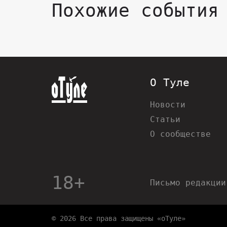
Похожие события
О Туле
Новости
Статьи
О сообществе
18+
Письмо редакции
© 2026 Все права защищены «оТуле»