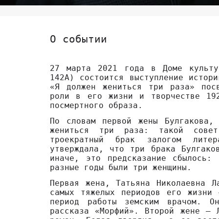
О событии
27 марта 2021 года в Доме культу
142А) состоится выступление истори
«Я должен жениться три раза» пос
роли в его жизни и творчестве 19
посмертного образа.
По словам первой жены Булгакова,
жениться три раза: такой сове
троекратный брак залогом лите
утверждала, что три брака Булгако
иначе, это предсказание сбылось: 
разные годы были три женщины.
Первая жена, Татьяна Николаевна Л
самых тяжелых периодов его жизни
период работы земским врачом. О
рассказа «Морфий». Второй жене – 