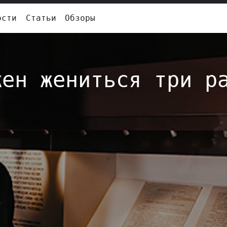
ости
Статьи
Обзоры
жен жениться три р
»