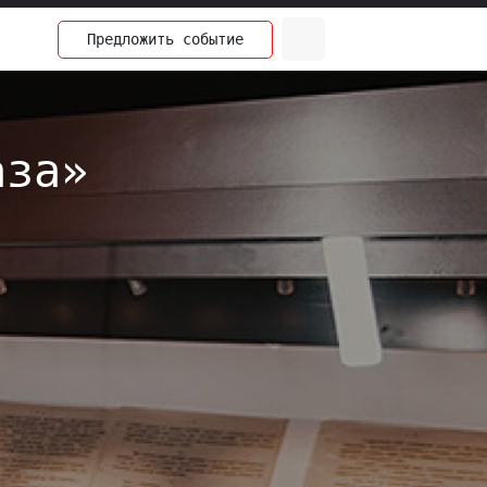
Предложить
событие
аза»