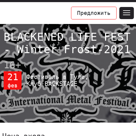
Предложить
BLACKENED LIFE FEST
- Winter Frost-2021
16+
21
Фестиваль в Туле,
Клуб BACKSTAGE
фев