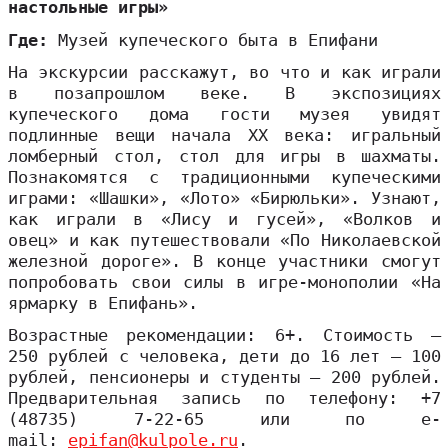
настольные игры»
Где:
Музей купеческого быта в Епифани
На экскурсии расскажут, во что и как играли
в позапрошлом веке. В экспозициях
купеческого дома гости музея увидят
подлинные вещи начала XX века: игральный
ломберный стол, стол для игры в шахматы.
Познакомятся с традиционными купеческими
играми: «Шашки», «Лото» «Бирюльки». Узнают,
как играли в «Лису и гусей», «Волков и
овец» и как путешествовали «По Николаевской
железной дороге». В конце участники смогут
попробовать свои силы в игре-монополии «На
ярмарку в Епифань».
Возрастные рекомендации: 6+. Стоимость –
250 рублей с человека, дети до 16 лет – 100
рублей, пенсионеры и студенты – 200 рублей.
Предварительная запись по телефону: +7
(48735) 7-22-65 или по e-
mail:
epifan@kulpole.ru
.